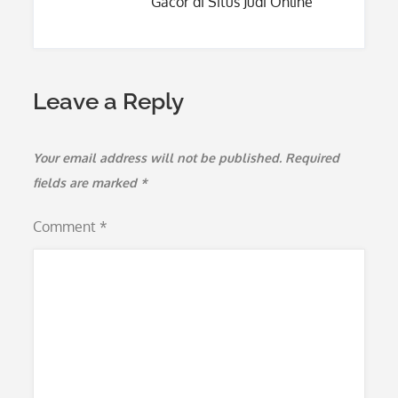
Gacor di Situs Judi Online
Leave a Reply
Your email address will not be published.
Required
fields are marked
*
Comment
*