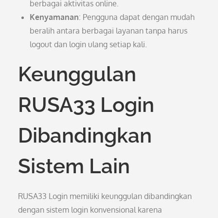
berbagai aktivitas online.
Kenyamanan
: Pengguna dapat dengan mudah
beralih antara berbagai layanan tanpa harus
logout dan login ulang setiap kali.
Keunggulan
RUSA33 Login
Dibandingkan
Sistem Lain
RUSA33 Login memiliki keunggulan dibandingkan
dengan sistem login konvensional karena