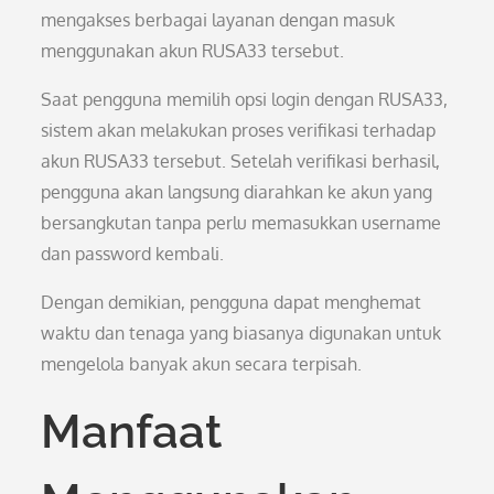
mengakses berbagai layanan dengan masuk
menggunakan akun RUSA33 tersebut.
Saat pengguna memilih opsi login dengan RUSA33,
sistem akan melakukan proses verifikasi terhadap
akun RUSA33 tersebut. Setelah verifikasi berhasil,
pengguna akan langsung diarahkan ke akun yang
bersangkutan tanpa perlu memasukkan username
dan password kembali.
Dengan demikian, pengguna dapat menghemat
waktu dan tenaga yang biasanya digunakan untuk
mengelola banyak akun secara terpisah.
Manfaat