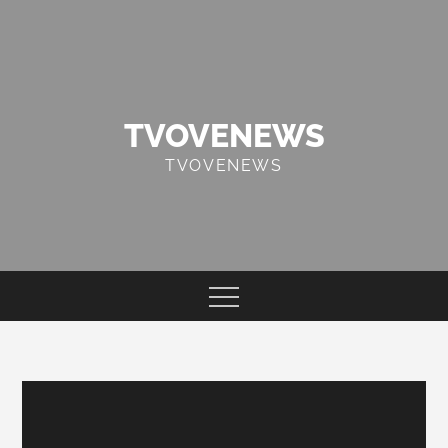
Skip
to
content
TVOVENEWS
TVOVENEWS