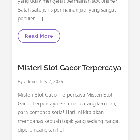
yang tidak mengenal permainan slot online?
Salah satu jenis permainan judi yang sangat
populer […]
Menyelami
Read More
Dunia
Slot88
Terpercaya
Misteri Slot Gacor Terpercaya
Posted
By
admin
July 2, 2026
on
Misteri Slot Gacor Terpercaya Misteri Slot
Gacor Terpercaya Selamat datang kembali,
para pembaca setia! Hari ini kita akan
membahas sebuah topik yang sedang hangat
diperbincangkan […]