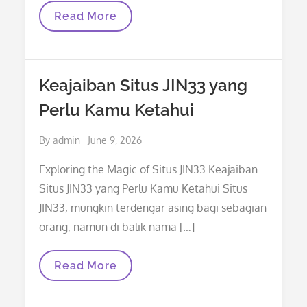
Misteri
Read More
Slot
Gacor
Terpercaya
Keajaiban Situs JIN33 yang
Perlu Kamu Ketahui
Posted
By
admin
June 9, 2026
on
Exploring the Magic of Situs JIN33 Keajaiban
Situs JIN33 yang Perlu Kamu Ketahui Situs
JIN33, mungkin terdengar asing bagi sebagian
orang, namun di balik nama […]
Keajaiban
Read More
Situs
JIN33
Yang