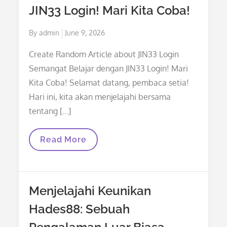
JIN33 Login! Mari Kita Coba!
Posted
By
admin
June 9, 2026
on
Create Random Article about JIN33 Login
Semangat Belajar dengan JIN33 Login! Mari
Kita Coba! Selamat datang, pembaca setia!
Hari ini, kita akan menjelajahi bersama
tentang […]
Semangat
Read More
Belajar
Dengan
JIN33
Login!
Mari
Menjelajahi Keunikan
Kita
Coba!
Hades88: Sebuah