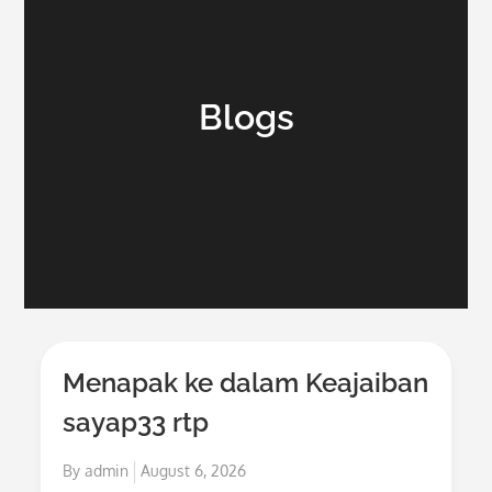
Blogs
Menapak ke dalam Keajaiban
sayap33 rtp
Posted
By
admin
August 6, 2026