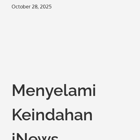
Posted
October 28, 2025
on
Menyelami
Keindahan
iNews