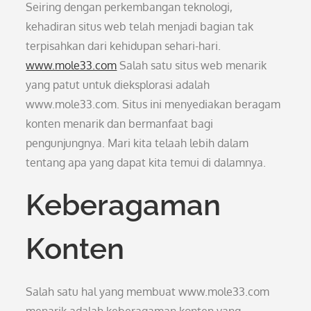
Seiring dengan perkembangan teknologi,
kehadiran situs web telah menjadi bagian tak
terpisahkan dari kehidupan sehari-hari.
www.mole33.com
Salah satu situs web menarik
yang patut untuk dieksplorasi adalah
www.mole33.com. Situs ini menyediakan beragam
konten menarik dan bermanfaat bagi
pengunjungnya. Mari kita telaah lebih dalam
tentang apa yang dapat kita temui di dalamnya.
Keberagaman
Konten
Salah satu hal yang membuat www.mole33.com