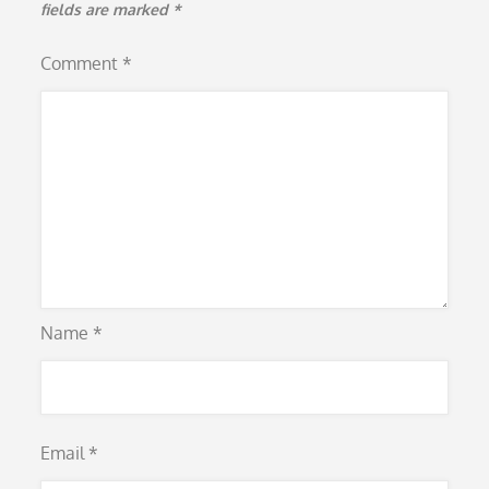
fields are marked
*
Comment
*
Name
*
Email
*