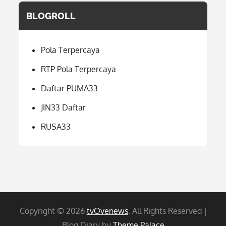
BLOGROLL
Pola Terpercaya
RTP Pola Terpercaya
Daftar PUMA33
JIN33 Daftar
RUSA33
Copyright © 2026
tvOvenews
. All Rights Reserved |
Blog Diary by
Theme Palace