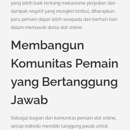
yang lebih baik tentang mekanisme perjudian dan
dampak negatif yang mungkin timbul, diharapkan
para pemain dapat lebih waspada dan berhati-hati
dalam memasuki dunia slot online.
Membangun
Komunitas Pemain
yang Bertanggung
Jawab
Sebagai bagian dari komunitas pemain slot online,
setiap individu memiliki tanggung jawab untuk