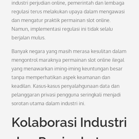
industri perjudian online, pemerintah dan lembaga
regulasi terus melakukan upaya dalam mengawasi
dan mengatur praktik permainan slot online.
Namun, implementasi regulasi ini tidak selalu
berjalan mulus.
Banyak negara yang masih merasa kesulitan dalam
mengontrol maraknya permainan slot online ilegal
yang menawarkan iming-iming keuntungan besar
tanpa memperhatikan aspek keamanan dan
keadilan. Kasus-kasus penyalahgunaan data dan
pelanggaran privasi pengguna seringkali menjadi
sorotan utama dalam industri ini.
Kolaborasi Industri