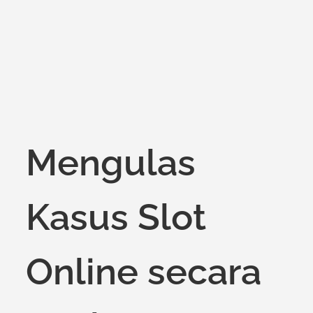
Mengulas
Kasus Slot
Online secara