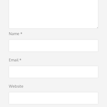
Name
*
Email
*
Website