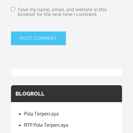
Save my name, email, and website in this
browser for the next time I comment.
BLOGROLL
Pola Terpercaya
RTP Pola Terpercaya