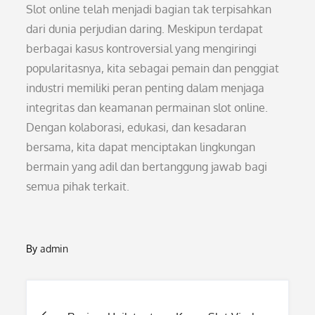
Slot online telah menjadi bagian tak terpisahkan
dari dunia perjudian daring. Meskipun terdapat
berbagai kasus kontroversial yang mengiringi
popularitasnya, kita sebagai pemain dan penggiat
industri memiliki peran penting dalam menjaga
integritas dan keamanan permainan slot online.
Dengan kolaborasi, edukasi, dan kesadaran
bersama, kita dapat menciptakan lingkungan
bermain yang adil dan bertanggung jawab bagi
semua pihak terkait.
By
admin