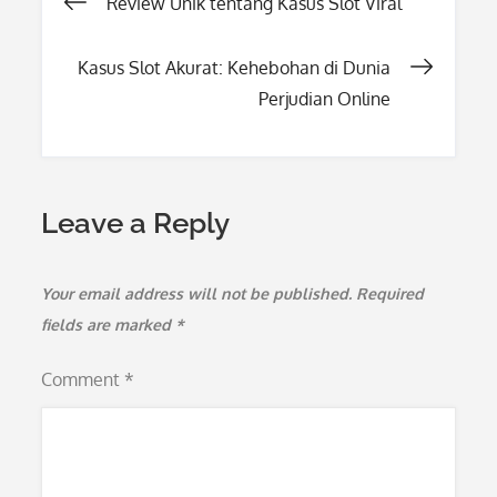
Post
Review Unik tentang Kasus Slot Viral
navigation
Kasus Slot Akurat: Kehebohan di Dunia
Perjudian Online
Leave a Reply
Your email address will not be published.
Required
fields are marked
*
Comment
*