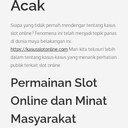
Acak
Siapa yang tidak pernah mendengar tentang kasus
slot online? Fenomena ini telah menjadi topik panas
di dunia maya belakangan ini.
https://kasusslotonline.com
Mari kita telusuri lebih
dalam tentang kasus-kasus yang menarik perhatian
publik terkait slot online.
Permainan Slot
Online dan Minat
Masyarakat