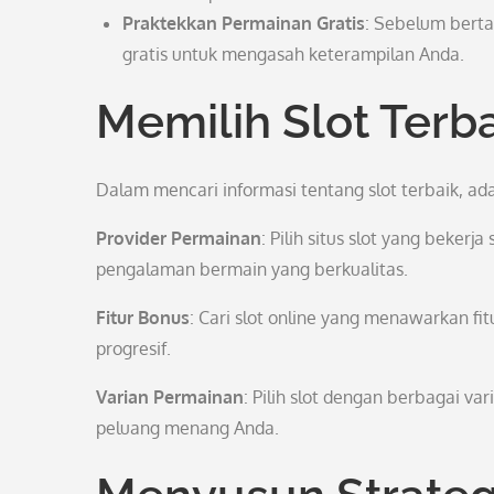
Praktekkan Permainan Gratis
: Sebelum berta
gratis untuk mengasah keterampilan Anda.
Memilih Slot Terb
Dalam mencari informasi tentang slot terbaik, a
Provider Permainan
: Pilih situs slot yang bek
pengalaman bermain yang berkualitas.
Fitur Bonus
: Cari slot online yang menawarkan fit
progresif.
Varian Permainan
: Pilih slot dengan berbagai 
peluang menang Anda.