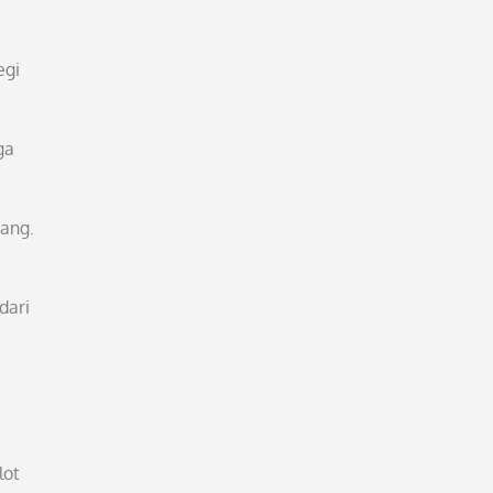
egi
ga
jang.
dari
lot