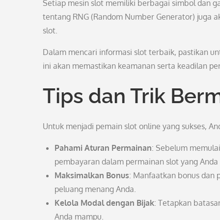
Setiap mesin slot memiliki berbagai simbol dan 
tentang RNG (Random Number Generator) juga a
slot.
Dalam mencari informasi slot terbaik, pastikan unt
ini akan memastikan keamanan serta keadilan p
Tips dan Trik Berm
Untuk menjadi pemain slot online yang sukses, And
Pahami Aturan Permainan
: Sebelum memulai
pembayaran dalam permainan slot yang Anda p
Maksimalkan Bonus
: Manfaatkan bonus dan p
peluang menang Anda.
Kelola Modal dengan Bijak
: Tetapkan batasa
Anda mampu.