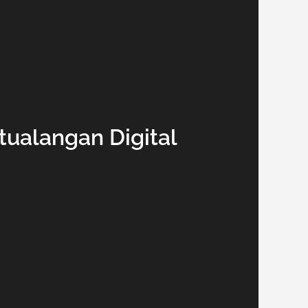
tualangan Digital