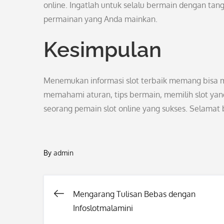
online. Ingatlah untuk selalu bermain dengan ta
permainan yang Anda mainkan.
Kesimpulan
Menemukan informasi slot terbaik memang bisa m
memahami aturan, tips bermain, memilih slot yan
seorang pemain slot online yang sukses. Selama
By
admin
Mengarang Tulisan Bebas dengan
Post
Infoslotmalamini