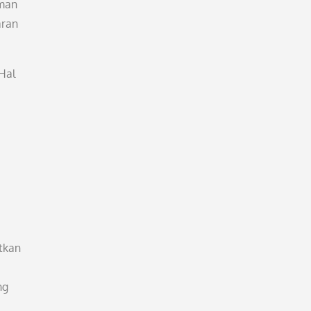
aman
aran
 Hal
tkan
ng