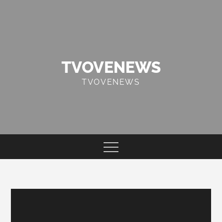
Skip
to
content
TVOVENEWS
TVOVENEWS