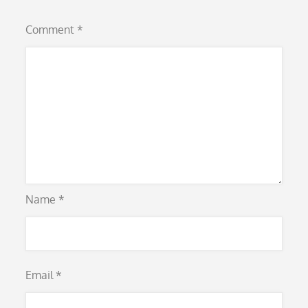
Comment
*
Name
*
Email
*