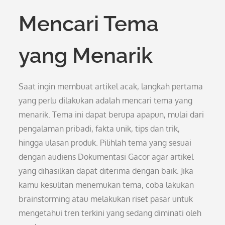
Mencari Tema
yang Menarik
Saat ingin membuat artikel acak, langkah pertama
yang perlu dilakukan adalah mencari tema yang
menarik. Tema ini dapat berupa apapun, mulai dari
pengalaman pribadi, fakta unik, tips dan trik,
hingga ulasan produk. Pilihlah tema yang sesuai
dengan audiens Dokumentasi Gacor agar artikel
yang dihasilkan dapat diterima dengan baik. Jika
kamu kesulitan menemukan tema, coba lakukan
brainstorming atau melakukan riset pasar untuk
mengetahui tren terkini yang sedang diminati oleh