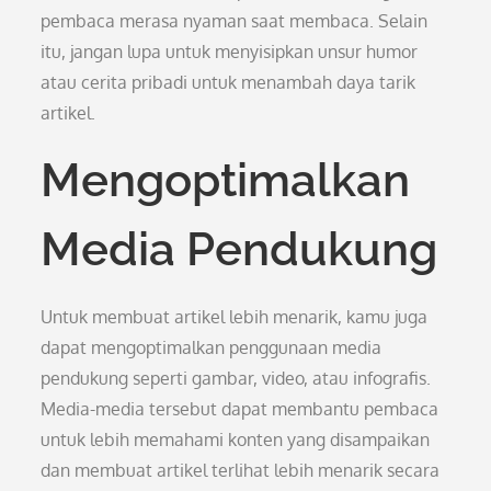
pembaca merasa nyaman saat membaca. Selain
itu, jangan lupa untuk menyisipkan unsur humor
atau cerita pribadi untuk menambah daya tarik
artikel.
Mengoptimalkan
Media Pendukung
Untuk membuat artikel lebih menarik, kamu juga
dapat mengoptimalkan penggunaan media
pendukung seperti gambar, video, atau infografis.
Media-media tersebut dapat membantu pembaca
untuk lebih memahami konten yang disampaikan
dan membuat artikel terlihat lebih menarik secara