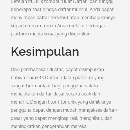
Setelah itu, klik tombol “Buat Daftar” dan tunggu
beberapa saat hingga daftar muncul. Anda dapat
menyimpan daftar tersebut atau membagikannya
kepada teman-teman Anda melalui berbagai
platform media sosial yang disediakan.
Kesimpulan
Dari pembahasan di atas, dapat disimpulkan
bahwa Corak33 Daftar adalah platform yang
sangat bermanfaat bagi pengguna dalam
menciptakan daftar-dasar secara acak dan
menarik. Dengan fitur-fitur unik yang dimilikinya,
pengguna dapat dengan mudah mengakses daftar-
dasar yang dapat menginspirasi, menghibur, dan
meningkatkan pengetahuan mereka.