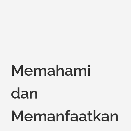
on
Memahami
dan
Memanfaatkan