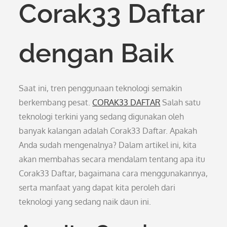
Corak33 Daftar
dengan Baik
Saat ini, tren penggunaan teknologi semakin
berkembang pesat.
CORAK33 DAFTAR
Salah satu
teknologi terkini yang sedang digunakan oleh
banyak kalangan adalah Corak33 Daftar. Apakah
Anda sudah mengenalnya? Dalam artikel ini, kita
akan membahas secara mendalam tentang apa itu
Corak33 Daftar, bagaimana cara menggunakannya,
serta manfaat yang dapat kita peroleh dari
teknologi yang sedang naik daun ini.