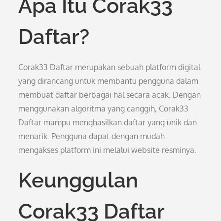
Apa Itu Corak33
Daftar?
Corak33 Daftar merupakan sebuah platform digital
yang dirancang untuk membantu pengguna dalam
membuat daftar berbagai hal secara acak. Dengan
menggunakan algoritma yang canggih, Corak33
Daftar mampu menghasilkan daftar yang unik dan
menarik. Pengguna dapat dengan mudah
mengakses platform ini melalui website resminya.
Keunggulan
Corak33 Daftar