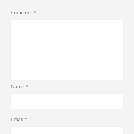
Comment
*
Name
*
Email
*