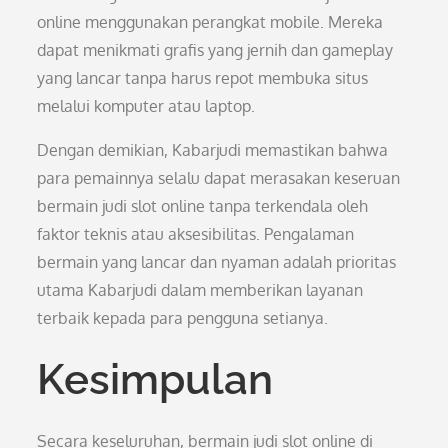
online menggunakan perangkat mobile. Mereka
dapat menikmati grafis yang jernih dan gameplay
yang lancar tanpa harus repot membuka situs
melalui komputer atau laptop.
Dengan demikian, Kabarjudi memastikan bahwa
para pemainnya selalu dapat merasakan keseruan
bermain judi slot online tanpa terkendala oleh
faktor teknis atau aksesibilitas. Pengalaman
bermain yang lancar dan nyaman adalah prioritas
utama Kabarjudi dalam memberikan layanan
terbaik kepada para pengguna setianya.
Kesimpulan
Secara keseluruhan, bermain judi slot online di