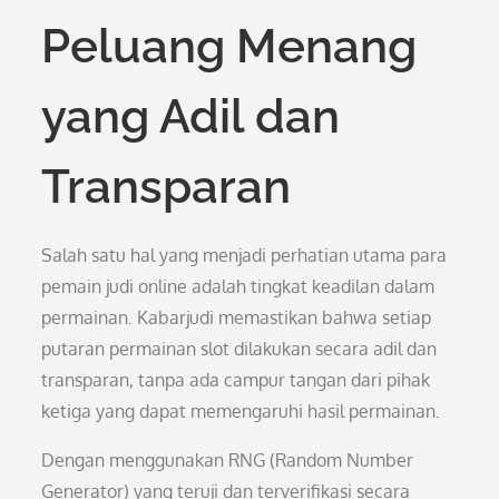
Peluang Menang
yang Adil dan
Transparan
Salah satu hal yang menjadi perhatian utama para
pemain judi online adalah tingkat keadilan dalam
permainan. Kabarjudi memastikan bahwa setiap
putaran permainan slot dilakukan secara adil dan
transparan, tanpa ada campur tangan dari pihak
ketiga yang dapat memengaruhi hasil permainan.
Dengan menggunakan RNG (Random Number
Generator) yang teruji dan terverifikasi secara