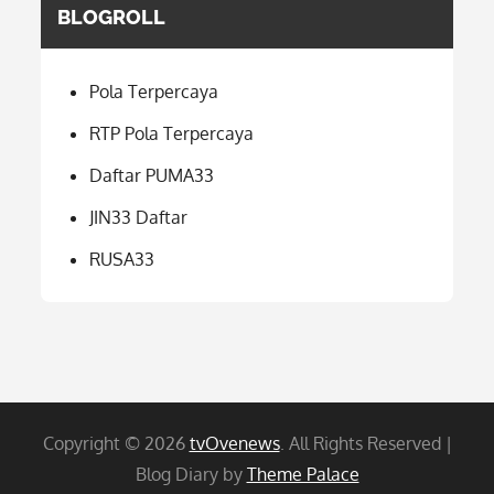
BLOGROLL
Pola Terpercaya
RTP Pola Terpercaya
Daftar PUMA33
JIN33 Daftar
RUSA33
Copyright © 2026
tvOvenews
. All Rights Reserved |
Blog Diary by
Theme Palace