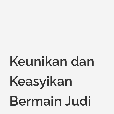
on
Keunikan dan
Keasyikan
Bermain Judi