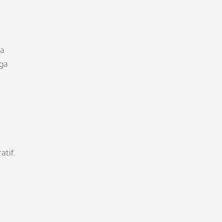
da
gga
atif.