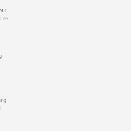
bur.
line.
g
ang
l