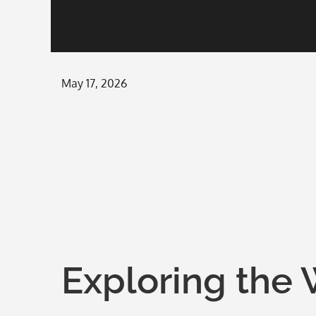
Posted
May 17, 2026
on
Exploring the