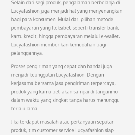
Selain dari segi produk, pengalaman berbelanja di
Lucyafashion juga menjadi hal yang menyenangkan
bagi para konsumen. Mulai dari pilihan metode
pembayaran yang fleksibel, seperti transfer bank,
kartu kredit, hingga pembayaran melalui e-wallet,
Lucyafashion memberikan kemudahan bagi
pelanggannya.
Proses pengiriman yang cepat dan handal juga
menjadi keunggulan Lucyafashion. Dengan
kerjasama bersama jasa pengiriman terpercaya,
produk yang kamu beli akan sampai di tanganmu
dalam waktu yang singkat tanpa harus menunggu
terlalu lama.
Jika terdapat masalah atau pertanyaan seputar
produk, tim customer service Lucyafashion siap