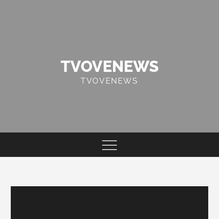
Skip
to
content
TVOVENEWS
TVOVENEWS