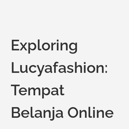
on
Exploring
Lucyafashion:
Tempat
Belanja Online