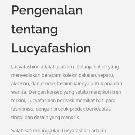
Pengenalan
tentang
Lucyafashion
Lucyafashion adalah platform belanja online yang
menyediakan beragam koleksi pakaian, sepatu,
aksesori, dan produk fashion lainnya untuk pria dan
wanita. Dengan konsep yang selalu mengikuti tren
terkini, Lucyafashion berhasil memikat hati para
fashionista dengan produk-produk berkualitas
tinggi dan desain yang menarik.
Salah satu keunggulan Lucyafashion adalah