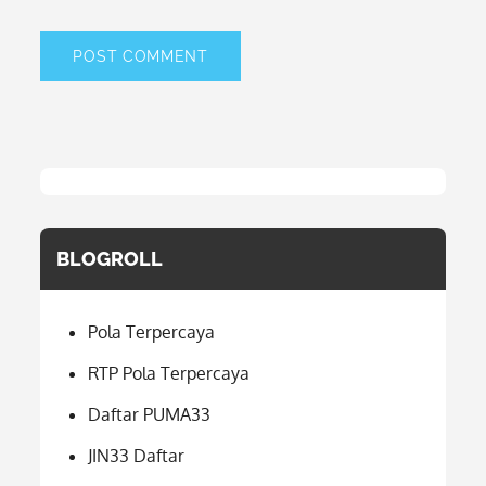
BLOGROLL
Pola Terpercaya
RTP Pola Terpercaya
Daftar PUMA33
JIN33 Daftar