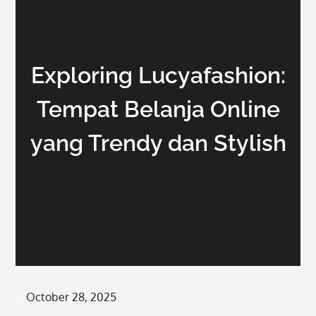
Exploring Lucyafashion:
Tempat Belanja Online
yang Trendy dan Stylish
Posted
October 28, 2025